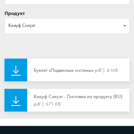
Продукт
Кнауф Силуэт
Буклет «Подвесные системы»
pdf | 4 MB
Кнауф Силуэт - Листовка по продукту (RU)
pdf | 671 KB